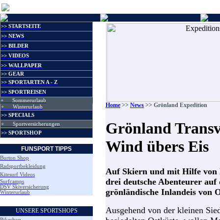
>> STARTSEITE
>> NEWS
>> BILDER
>> VIDEOS
>> WALLPAPER
>> GEAR
>> SPORTARTEN A - Z
>> SPORTREISEN
+ Sommerurlaub
Home
>>
News
>> Grönland Expedition
+ Winterurlaub
>> SPECIALS
Grönland Transv
+ Sportversicherungen
>> SPORTSHOP
Wind übers Eis
FUNSPORT TIPPS
Burton Shop
Radsportbekleidung
Auf Skiern und mit Hilfe vo
Kitesurf Videos
drei deutsche Abenteurer auf
Surfcamps
DSV Skiversicherung
grönländische Inlandeis von 
Winterurlaub
Ausgehend von der kleinen Sied
UNSERE SPORTSHOPS
Bikeshop