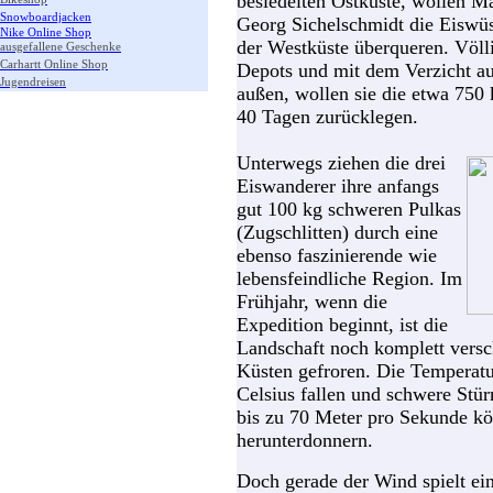
besiedelten Ostküste, wollen M
Snowboardjacken
Georg Sichelschmidt die Eiswüst
Nike Online Shop
der Westküste überqueren. Völlig
ausgefallene Geschenke
Carhartt Online Shop
Depots und mit dem Verzicht au
Jugendreisen
außen, wollen sie die etwa 750
40 Tagen zurücklegen.
Unterwegs ziehen die drei
Eiswanderer ihre anfangs
gut 100 kg schweren Pulkas
(Zugschlitten) durch eine
ebenso faszinierende wie
lebensfeindliche Region. Im
Frühjahr, wenn die
Expedition beginnt, ist die
Landschaft noch komplett versc
Küsten gefroren. Die Temperat
Celsius fallen und schwere St
bis zu 70 Meter pro Sekunde k
herunterdonnern.
Doch gerade der Wind spielt ei